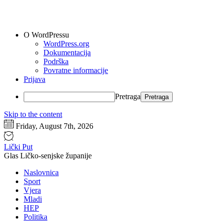
O WordPressu
WordPress.org
Dokumentacija
Podrška
Povratne informacije
Prijava
Pretraga
Skip to the content
Friday, August 7th, 2026
Lički Put
Glas Ličko-senjske županije
Naslovnica
Sport
Vjera
Mladi
HEP
Politika