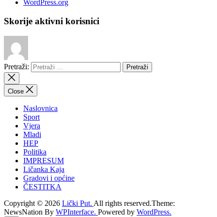
WordPress.org
Skorije aktivni korisnici
Pretraži:
Close
Naslovnica
Sport
Vjera
Mladi
HEP
Politika
IMPRESUM
Ličanka Kaja
Gradovi i općine
ČESTITKA
Copyright © 2026
Lički Put.
All rights reserved.Theme:
NewsNation By
WPInterface.
Powered by
WordPress.