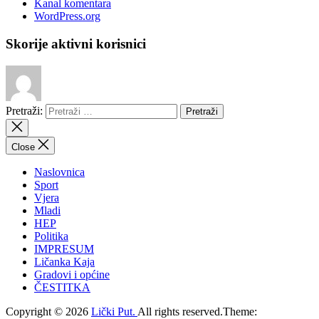
Kanal komentara
WordPress.org
Skorije aktivni korisnici
Pretraži:
Close
Naslovnica
Sport
Vjera
Mladi
HEP
Politika
IMPRESUM
Ličanka Kaja
Gradovi i općine
ČESTITKA
Copyright © 2026
Lički Put.
All rights reserved.Theme: