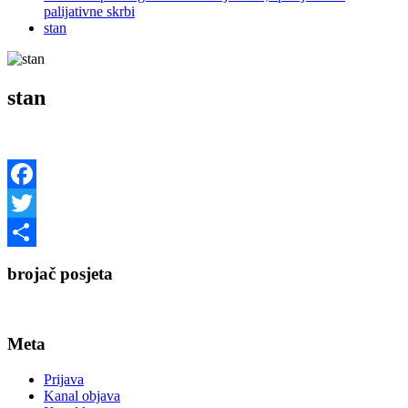
palijativne skrbi
stan
stan
Facebook
Twitter
Share
brojač posjeta
Meta
Prijava
Kanal objava