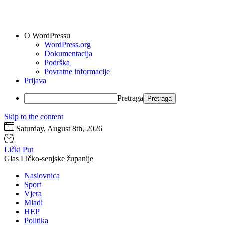
O WordPressu
WordPress.org
Dokumentacija
Podrška
Povratne informacije
Prijava
Pretraga
Skip to the content
Saturday, August 8th, 2026
Lički Put
Glas Ličko-senjske županije
Naslovnica
Sport
Vjera
Mladi
HEP
Politika