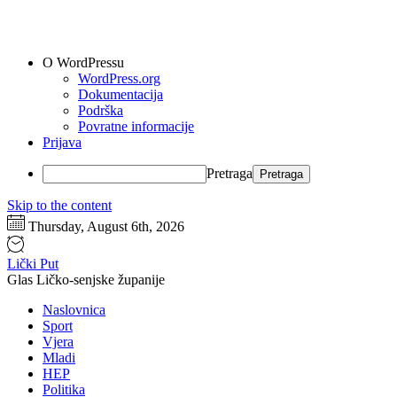
O WordPressu
WordPress.org
Dokumentacija
Podrška
Povratne informacije
Prijava
Pretraga
Skip to the content
Thursday, August 6th, 2026
Lički Put
Glas Ličko-senjske županije
Naslovnica
Sport
Vjera
Mladi
HEP
Politika