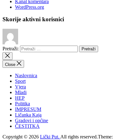
Kanal komentara
WordPress.org
Skorije aktivni korisnici
Pretraži:
Close
Naslovnica
Sport
Vjera
Mladi
HEP
Politika
IMPRESUM
Ličanka Kaja
Gradovi i općine
ČESTITKA
Copyright © 2026
Lički Put.
All rights reserved.Theme: