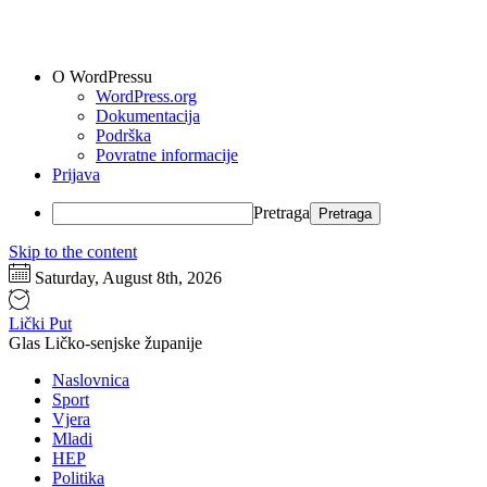
O WordPressu
WordPress.org
Dokumentacija
Podrška
Povratne informacije
Prijava
Pretraga
Skip to the content
Saturday, August 8th, 2026
Lički Put
Glas Ličko-senjske županije
Naslovnica
Sport
Vjera
Mladi
HEP
Politika