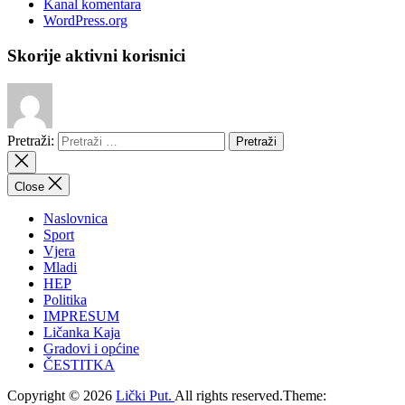
Kanal komentara
WordPress.org
Skorije aktivni korisnici
Pretraži:
Close
Naslovnica
Sport
Vjera
Mladi
HEP
Politika
IMPRESUM
Ličanka Kaja
Gradovi i općine
ČESTITKA
Copyright © 2026
Lički Put.
All rights reserved.Theme: