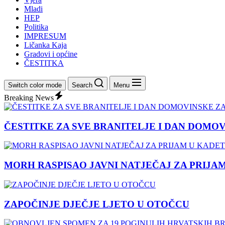
Mladi
HEP
Politika
IMPRESUM
Ličanka Kaja
Gradovi i općine
ČESTITKA
Switch color mode
Search
Menu
Breaking News
ČESTITKE ZA SVE BRANITELJE I DAN DOMO
MORH RASPISAO JAVNI NATJEČAJ ZA PRIJA
ZAPOČINJE DJEČJE LJETO U OTOČCU