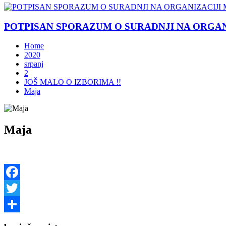
POTPISAN SPORAZUM O SURADNJI NA ORGANIZ
Home
2020
srpanj
2
JOŠ MALO O IZBORIMA !!
Maja
Maja
Facebook
Twitter
Share